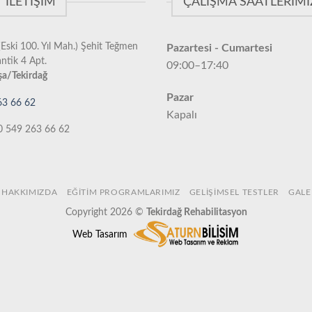
İLETIŞIM
ÇALIŞMA SAATLERIMI
Eski 100. Yıl Mah.) Şehit Teğmen
Pazartesi - Cumartesi
antik 4 Apt.
09:00–17:40
a/Tekirdağ
Pazar
63 66 62
Kapalı
0 549 263 66 62
HAKKIMIZDA
EĞITIM PROGRAMLARIMIZ
GELIŞIMSEL TESTLER
GALE
Copyright 2026 ©
Tekirdağ Rehabilitasyon
Web Tasarım