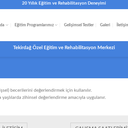
20 Yıllık Eğitim ve Rehabilitasyon Deneyimi
zda
Eğitim Programlarımız
Gelişimsel Testler
Galeri
İletişi
Tekirdağ Özel Eğitim ve Rehabilitasyon Merkezi
işsel) becerilerini değerlendirmek için kullanılır.
a yaşlılarda zihinsel değerlendirme amacıyla uygulanır.