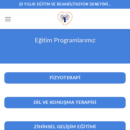
İçeriğe
20 YILLIK EĞITIM VE REHABILITASYON DENEYIMI...
atla
Eğitim Programlarımız
FIZYOTERAPI
DIL VE KONUŞMA TERAPISI
ZIHINSEL GELIŞIM EĞITIMI