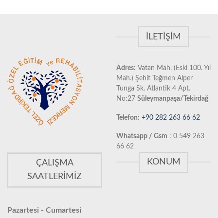
İLETIŞIM
Adres:
Vatan Mah. (Eski 100. Yıl
Mah.) Şehit Teğmen Alper
Tunga Sk. Atlantik 4 Apt.
No:27
Süleymanpaşa/Tekirdağ
Telefon:
+90 282 263 66 62
Whatsapp / Gsm
: 0 549 263
66 62
KONUM
ÇALIŞMA
SAATLERIMIZ
Pazartesi - Cumartesi