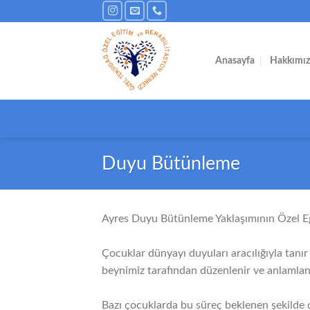
İçeriğe
atla
Anasayfa
Hakkımı
Duyu Bütünleme
Ayres Duyu Bütünleme Yaklaşımının Özel Eğ
Çocuklar dünyayı duyuları aracılığıyla tanır
beynimiz tarafından düzenlenir ve anlamlan
Bazı çocuklarda bu süreç beklenen şekilde ç