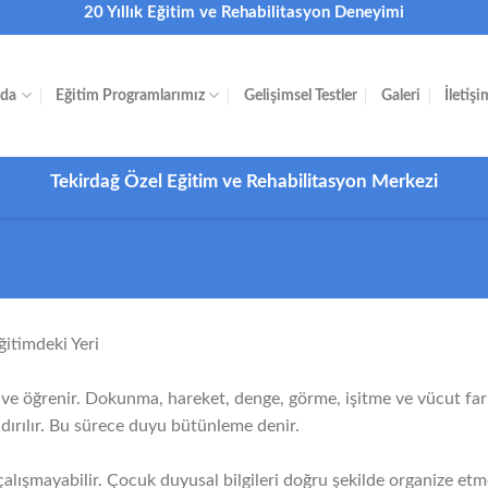
20 Yıllık Eğitim ve Rehabilitasyon Deneyimi
zda
Eğitim Programlarımız
Gelişimsel Testler
Galeri
İletişi
Tekirdağ Özel Eğitim ve Rehabilitasyon Merkezi
itimdeki Yeri
 ve öğrenir. Dokunma, hareket, denge, görme, işitme ve vücut fark
dırılır. Bu sürece duyu bütünleme denir.
alışmayabilir. Çocuk duyusal bilgileri doğru şekilde organize etm