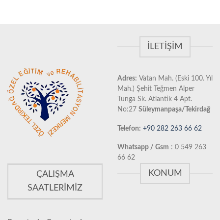
İLETIŞIM
Adres:
Vatan Mah. (Eski 100. Yıl
Mah.) Şehit Teğmen Alper
Tunga Sk. Atlantik 4 Apt.
No:27
Süleymanpaşa/Tekirdağ
Telefon:
+90 282 263 66 62
Whatsapp / Gsm
: 0 549 263
66 62
KONUM
ÇALIŞMA
SAATLERIMIZ